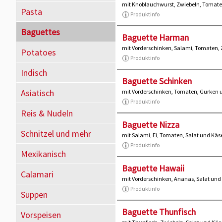
mit Knoblauchwurst, Zwiebeln, Tomate
Pasta
Produktinfo
Baguettes
Baguette Harman
mit Vorderschinken, Salami, Tomaten,
Potatoes
Produktinfo
Indisch
Baguette Schinken
Asiatisch
mit Vorderschinken, Tomaten, Gurken 
Produktinfo
Reis & Nudeln
Baguette Nizza
Schnitzel und mehr
mit Salami, Ei, Tomaten, Salat und Käs
Produktinfo
Mexikanisch
Baguette Hawaii
Calamari
mit Vorderschinken, Ananas, Salat und
Produktinfo
Suppen
Baguette Thunfisch
Vorspeisen