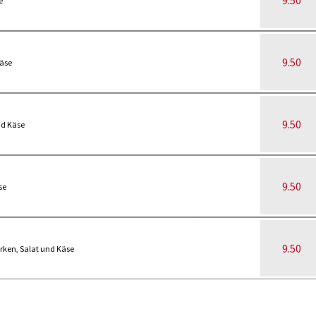
9.50
e
9.50
Käse
9.50
nd Käse
9.50
se
9.50
rken, Salat und Käse